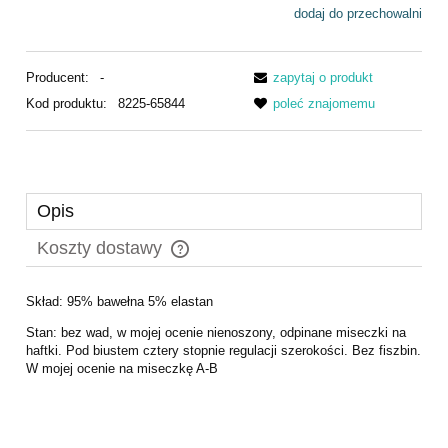
dodaj do przechowalni
Producent:
-
zapytaj o produkt
Kod produktu:
8225-65844
poleć znajomemu
Opis
Koszty dostawy
Cena nie zawiera ewentualnych kosztów płatności
Skład: 95% bawełna 5% elastan
Stan: bez wad, w mojej ocenie nienoszony, odpinane miseczki na
haftki. Pod biustem cztery stopnie regulacji szerokości. Bez fiszbin.
W mojej ocenie na miseczkę A-B