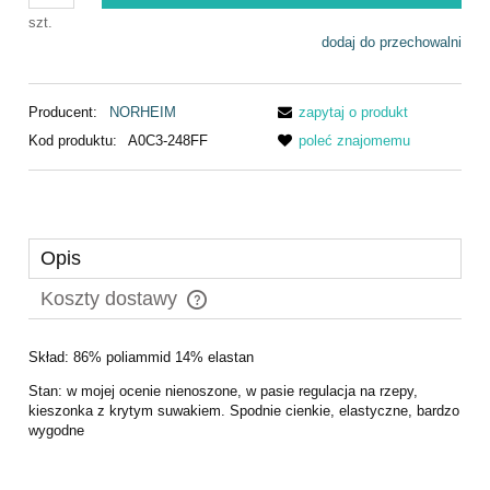
szt.
dodaj do przechowalni
Producent:
NORHEIM
zapytaj o produkt
Kod produktu:
A0C3-248FF
poleć znajomemu
Opis
Koszty dostawy
Cena nie zawiera ewentualnych kosztów płatności
Skład: 86% poliammid 14% elastan
Stan: w mojej ocenie nienoszone, w pasie regulacja na rzepy,
kieszonka z krytym suwakiem. Spodnie cienkie, elastyczne, bardzo
wygodne